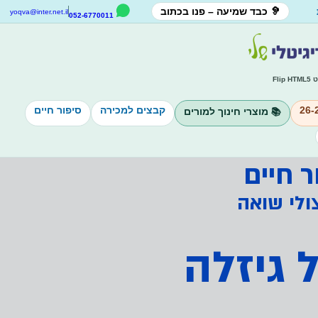
🦻 כבד שמיעה – פנו בכתוב
yoqva@inter.net.il
052-6770011
Fl
קבצים למכירה
סיפור חיים
📚 מוצרי חינוך למורים
ר חיים
צולי שואה
 גיזלה