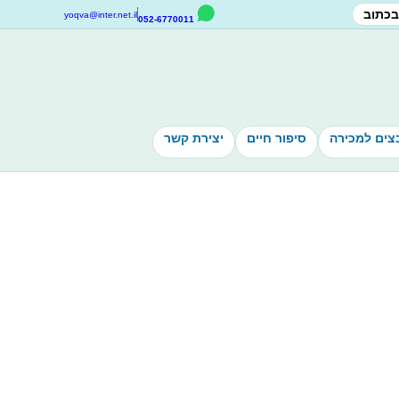
בכתוב
yoqva@inter.net.il
052-6770011
צים למכירה
סיפור חיים
יצירת קשר