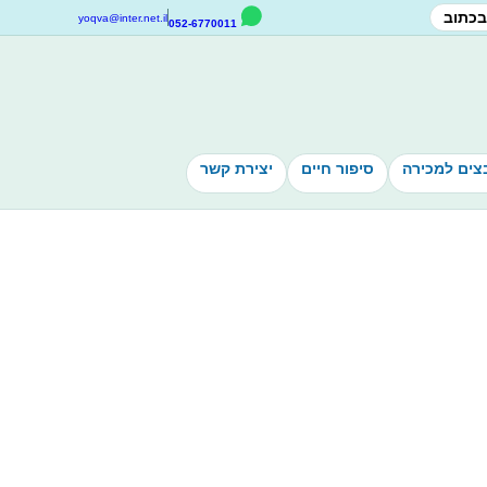
בכתוב
yoqva@inter.net.il
052-6770011
צים למכירה
סיפור חיים
יצירת קשר