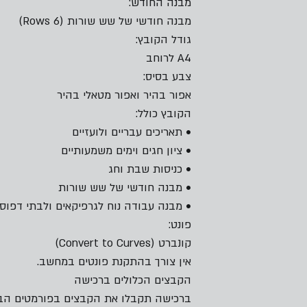
מבנה החודש:
מבנה חודשי של שש שורות (6 Rows)
גודל הקובץ:
A4 לרוחב
צבע בסיס:
אפור בהיר ואפור מטאלי בהיר
הקובץ כולל:
• תאריכים עבריים ולועזיים
• ציון חגים וימים משמעותיים
• כניסות שבת וחג
• מבנה חודשי של שש שורות
• מבנה עבודה נוח לגרפיקאים ולבתי דפוס
פונט:
קונברט (Convert to Curves)
אין צורך בהתקנת פונטים במחשב.
הקבצים הכלולים ברכישה
ברכישה תקבלו את הקבצים בפורמטים הבא