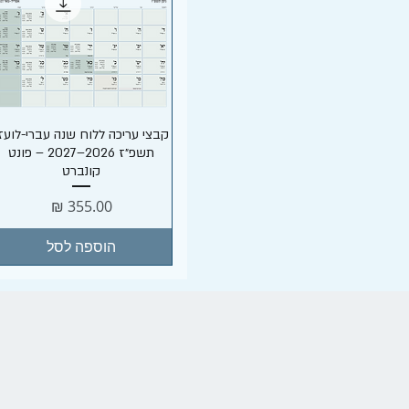
תצוגה מהירה
קבצי עריכה ללוח שנה עברי-לועזי
תשפ״ז 2026–2027 – פונט
קונברט
מחיר
הוספה לסל