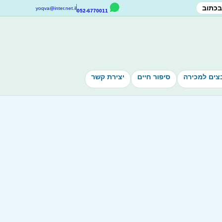
בכתוב
yoqva@inter.net.il
052-6770011
צים למכירה
סיפור חיים
יצירת קשר